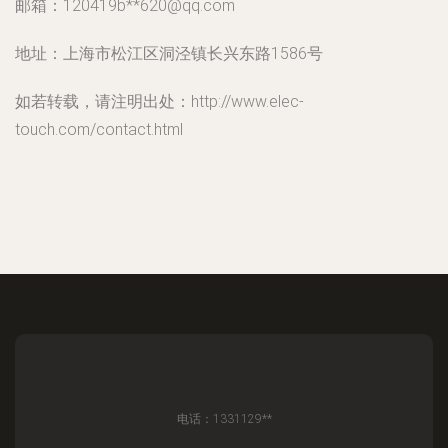
邮箱：120419b**
620@qq.com
地址：上海市松江区洞泾镇长兴东路1586号
如若转载，请注明出处：http://www.elec-
touch.com/contact.html
电话：1331129**